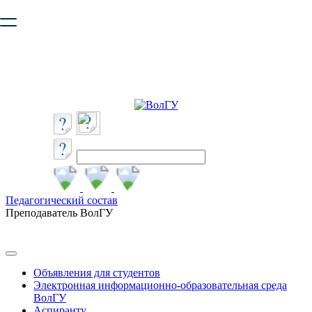
Ваш браузер устарел и не обеспечивает полноценную и
безопасную работу с сайтом. Пожалуйста
обновите браузер
,
чтобы улучшить взаимодействие с сайтом.
Педагогический состав
Преподаватель ВолГУ
Объявления для студентов
Электронная информационно-образовательная среда
ВолГУ
Аспиранту