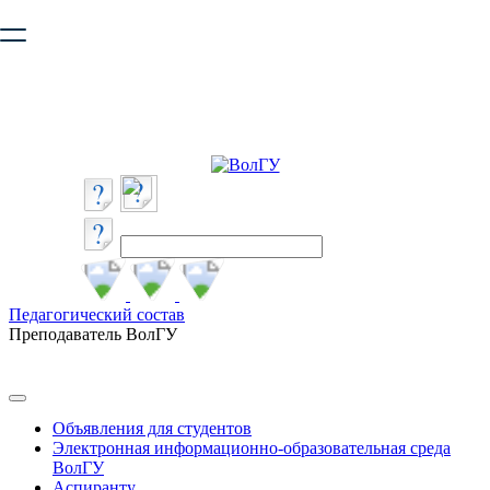
Ваш браузер устарел и не обеспечивает полноценную и
безопасную работу с сайтом. Пожалуйста
обновите браузер
,
чтобы улучшить взаимодействие с сайтом.
Педагогический состав
Преподаватель ВолГУ
Объявления для студентов
Электронная информационно-образовательная среда
ВолГУ
Аспиранту