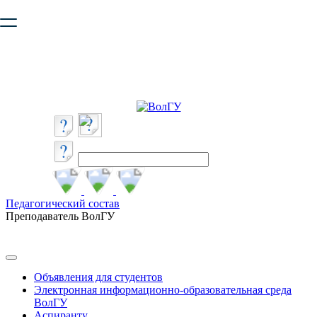
Ваш браузер устарел и не обеспечивает полноценную и
безопасную работу с сайтом. Пожалуйста
обновите браузер
,
чтобы улучшить взаимодействие с сайтом.
Педагогический состав
Преподаватель ВолГУ
Объявления для студентов
Электронная информационно-образовательная среда
ВолГУ
Аспиранту