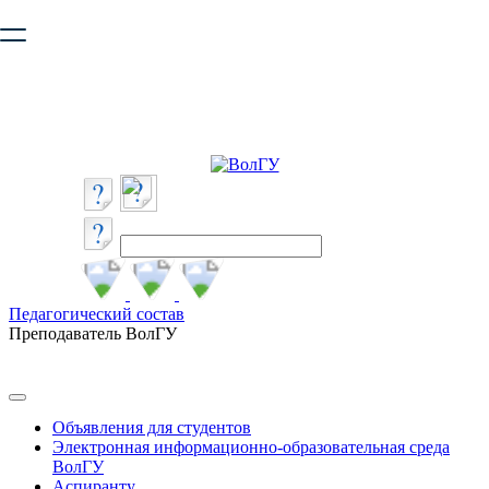
Ваш браузер устарел и не обеспечивает полноценную и
безопасную работу с сайтом. Пожалуйста
обновите браузер
,
чтобы улучшить взаимодействие с сайтом.
Педагогический состав
Преподаватель ВолГУ
Объявления для студентов
Электронная информационно-образовательная среда
ВолГУ
Аспиранту