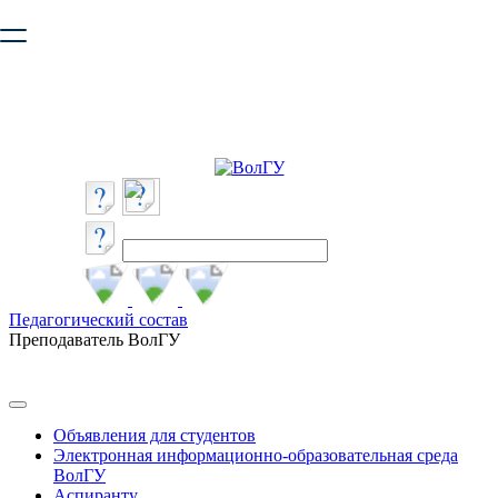
Ваш браузер устарел и не обеспечивает полноценную и
безопасную работу с сайтом. Пожалуйста
обновите браузер
,
чтобы улучшить взаимодействие с сайтом.
Педагогический состав
Преподаватель ВолГУ
Объявления для студентов
Электронная информационно-образовательная среда
ВолГУ
Аспиранту