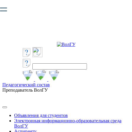
Ваш браузер устарел и не обеспечивает полноценную и
безопасную работу с сайтом. Пожалуйста
обновите браузер
,
чтобы улучшить взаимодействие с сайтом.
Педагогический состав
Преподаватель ВолГУ
Объявления для студентов
Электронная информационно-образовательная среда
ВолГУ
Аспиранту