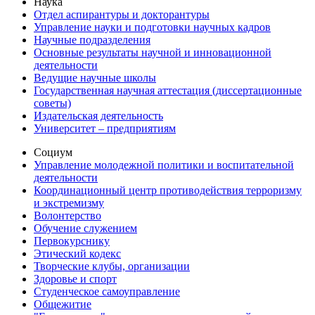
Наука
Отдел аспирантуры и докторантуры
Управление науки и подготовки научных кадров
Научные подразделения
Основные результаты научной и инновационной
деятельности
Ведущие научные школы
Государственная научная аттестация (диссертационные
советы)
Издательская деятельность
Университет – предприятиям
Социум
Управление молодежной политики и воспитательной
деятельности
Координационный центр противодействия терроризму
и экстремизму
Волонтерство
Обучение служением
Первокурснику
Этический кодекс
Творческие клубы, организации
Здоровье и спорт
Студенческое самоуправление
Общежитие