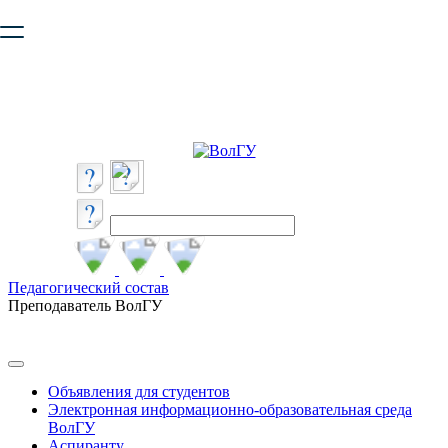
Ваш браузер устарел и не обеспечивает полноценную и
безопасную работу с сайтом. Пожалуйста
обновите браузер
,
чтобы улучшить взаимодействие с сайтом.
Педагогический состав
Преподаватель ВолГУ
Объявления для студентов
Электронная информационно-образовательная среда
ВолГУ
Аспиранту