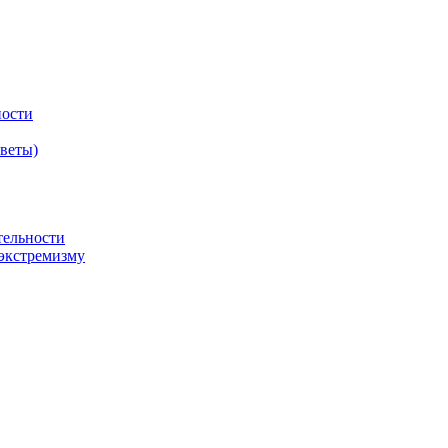
ности
оветы)
тельности
экстремизму