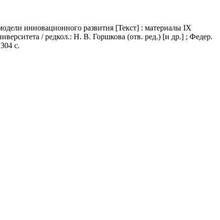
одели инновационного развития [Текст] : материалы IX
ерситета / редкол.: Н. В. Горшкова (отв. ред.) [и др.] ; Федер.
304 с.