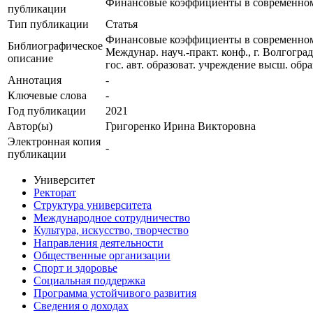
Финансовые коэффициенты в современном
публикации
Тип публикации
Статья
Финансовые коэффициенты в современном б
Библиографическое
Междунар. науч.-практ. конф., г. Волгоград,
описание
гос. авт. образоват. учреждение высш. обра
Аннотация
-
Ключевые cлова
-
Год публикации
2021
Автор(ы)
Григоренко Ирина Викторовна
Электронная копия
-
публикации
Университет
Ректорат
Структура университета
Международное сотрудничество
Культура, искусство, творчество
Направления деятельности
Общественные организации
Спорт и здоровье
Социальная поддержка
Программа устойчивого развития
Сведения о доходах