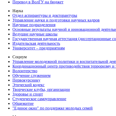
Перевод в ВолГУ на бюджет
Наука
Отдел аспирантуры и докторантуры
Управление науки и подготовки научных кадров
Научные подразделения
Основные результаты научной и инновационной деятель
Ведущие научные школы
Государственная научная аттестация (диссертационные с
Издательская деятельность
Университет – предприятиям
Социум
Управление молодежной политики и воспитательной дея
Координационный центр противодействия терроризму и 
Волонтерство
Обучение служением
Первокурснику
Этический кодекс
Творческие клубы, организации
Здоровье и спорт
Студенческое самоуправление
Общежитие
"Единое окно" по поддержке молодых семей