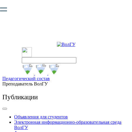
Ваш браузер устарел и не обеспечивает полноценную и
безопасную работу с сайтом. Пожалуйста
обновите браузер
,
чтобы улучшить взаимодействие с сайтом.
Педагогический состав
Преподаватель ВолГУ
Публикации
Объявления для студентов
Электронная информационно-образовательная среда
ВолГУ