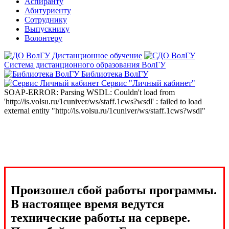
Аспиранту
Абитуриенту
Сотруднику
Выпускнику
Волонтеру
Дистанционное обучение
Система дистанционного образования ВолГУ
Библиотека ВолГУ
Сервис "Личный кабинет"
SOAP-ERROR: Parsing WSDL: Couldn't load from
'http://is.volsu.ru/1cuniver/ws/staff.1cws?wsdl' : failed to load
external entity "http://is.volsu.ru/1cuniver/ws/staff.1cws?wsdl"
Произошел сбой работы программы.
В настоящее время ведутся
технические работы на сервере.