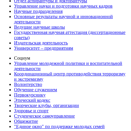
Отдел аспирантуры и докторантуры
Управление науки и подготовки научных кадров
Научные подразделения
Основные результаты научной и инновационной
деятельности
Ведущие научные школы
Государственная научная аттестация (диссертационные
советы)
Издательская деятельность
Университет – предприятиям
Социум
Управление молодежной политики и воспитательной
деятельности
Координационный центр противодействия терроризму
и экстремизму
Волонтерство
Обучение служением
Первокурснику
Этический кодекс
Творческие клубы, организации
Здоровье и спорт
Студенческое самоуправление
Общежитие
"Единое окно" по поддержке молодых семей