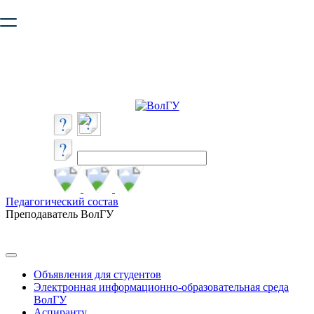
Ваш браузер устарел и не обеспечивает полноценную и
безопасную работу с сайтом. Пожалуйста
обновите браузер
,
чтобы улучшить взаимодействие с сайтом.
Педагогический состав
Преподаватель ВолГУ
Объявления для студентов
Электронная информационно-образовательная среда
ВолГУ
Аспиранту