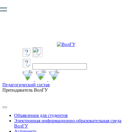
Ваш браузер устарел и не обеспечивает полноценную и
безопасную работу с сайтом. Пожалуйста
обновите браузер
,
чтобы улучшить взаимодействие с сайтом.
Педагогический состав
Преподаватель ВолГУ
Объявления для студентов
Электронная информационно-образовательная среда
ВолГУ
Аспиранту