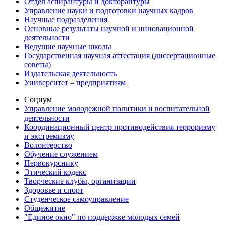
Отдел аспирантуры и докторантуры
Управление науки и подготовки научных кадров
Научные подразделения
Основные результаты научной и инновационной
деятельности
Ведущие научные школы
Государственная научная аттестация (диссертационные
советы)
Издательская деятельность
Университет – предприятиям
Социум
Управление молодежной политики и воспитательной
деятельности
Координационный центр противодействия терроризму
и экстремизму
Волонтерство
Обучение служением
Первокурснику
Этический кодекс
Творческие клубы, организации
Здоровье и спорт
Студенческое самоуправление
Общежитие
"Единое окно" по поддержке молодых семей