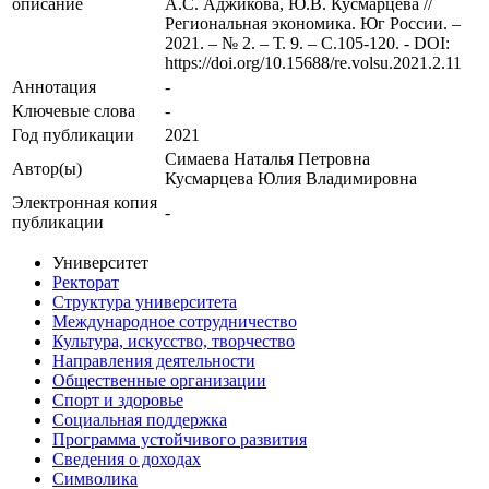
описание
А.С. Аджикова, Ю.В. Кусмарцева //
Региональная экономика. Юг России. –
2021. – № 2. – Т. 9. – С.105-120. - DOI:
https://doi.org/10.15688/re.volsu.2021.2.11
Аннотация
-
Ключевые cлова
-
Год публикации
2021
Симаева Наталья Петровна
Автор(ы)
Кусмарцева Юлия Владимировна
Электронная копия
-
публикации
Университет
Ректорат
Структура университета
Международное сотрудничество
Культура, искусство, творчество
Направления деятельности
Общественные организации
Спорт и здоровье
Социальная поддержка
Программа устойчивого развития
Сведения о доходах
Символика