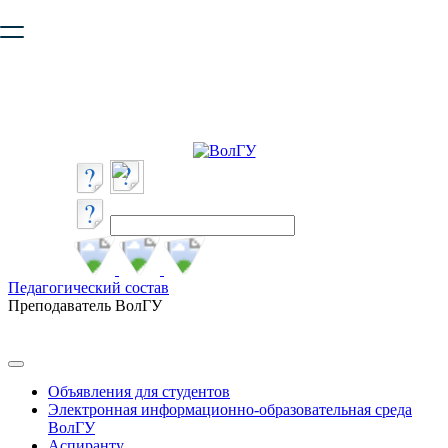
Ваш браузер устарел и не обеспечивает полноценную и
безопасную работу с сайтом. Пожалуйста
обновите браузер
,
чтобы улучшить взаимодействие с сайтом.
Педагогический состав
Преподаватель ВолГУ
Объявления для студентов
Электронная информационно-образовательная среда
ВолГУ
Аспиранту