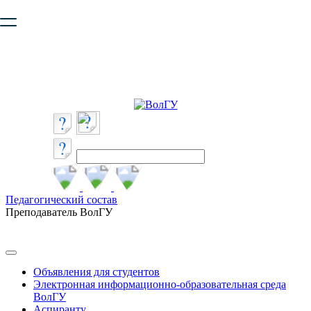
Ваш браузер устарел и не обеспечивает полноценную и
безопасную работу с сайтом. Пожалуйста
обновите браузер
,
чтобы улучшить взаимодействие с сайтом.
Педагогический состав
Преподаватель ВолГУ
Объявления для студентов
Электронная информационно-образовательная среда
ВолГУ
Аспиранту