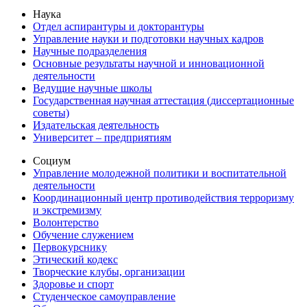
Наука
Отдел аспирантуры и докторантуры
Управление науки и подготовки научных кадров
Научные подразделения
Основные результаты научной и инновационной
деятельности
Ведущие научные школы
Государственная научная аттестация (диссертационные
советы)
Издательская деятельность
Университет – предприятиям
Социум
Управление молодежной политики и воспитательной
деятельности
Координационный центр противодействия терроризму
и экстремизму
Волонтерство
Обучение служением
Первокурснику
Этический кодекс
Творческие клубы, организации
Здоровье и спорт
Студенческое самоуправление