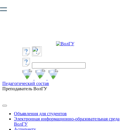
Ваш браузер устарел и не обеспечивает полноценную и
безопасную работу с сайтом. Пожалуйста
обновите браузер
,
чтобы улучшить взаимодействие с сайтом.
Педагогический состав
Преподаватель ВолГУ
Объявления для студентов
Электронная информационно-образовательная среда
ВолГУ
Аспиранту