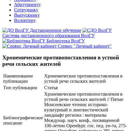
Абитуриенту
Сотруднику
Выпускнику
Волонтеру
Дистанционное обучение
Система дистанционного образования ВолГУ
Библиотека ВолГУ
Сервис "Личный кабинет"
Хронемические противопоставления в устной
речи сельских жителей
Наименование
Хронемические противопоставления в
публикации
устной речи сельских жителей
Тип публикации
Статья
Хронемические противопоставления в
устной речи сельских жителей // Пятые
Моисеевские чтения: историко-
культурный и лингвистический
ландшафт региона : материалы
Библиографическое
Междунар. науч. конф., посвященной
описание
100-летию Оренбург. гос. пед. ун-та, 275-
летию Оренбург. губернии и 285-летию