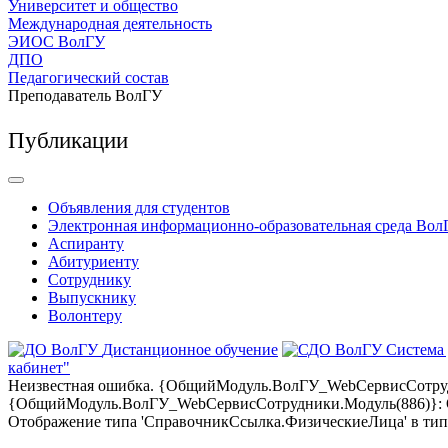
Университет и общество
Международная деятельность
ЭИОС ВолГУ
ДПО
Педагогический состав
Преподаватель ВолГУ
Публикации
Объявления для студентов
Электронная информационно-образовательная среда Вол
Аспиранту
Абитуриенту
Сотруднику
Выпускнику
Волонтеру
Дистанционное обучение
Система
кабинет"
Неизвестная ошибка. {ОбщийМодуль.ВолГУ_WebСервисСотрудни
{ОбщийМодуль.ВолГУ_WebСервисСотрудники.Модуль(886)}: Оши
Отображение типа 'СправочникСсылка.ФизическиеЛица' в тип '