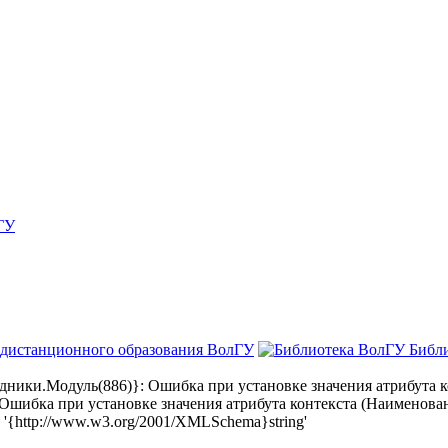
ГУ
 дистанционного образования ВолГУ
Библ
ки.Модуль(886)}: Ошибка при установке значения атрибута ко
бка при установке значения атрибута контекста (Наименовани
{http://www.w3.org/2001/XMLSchema}string'