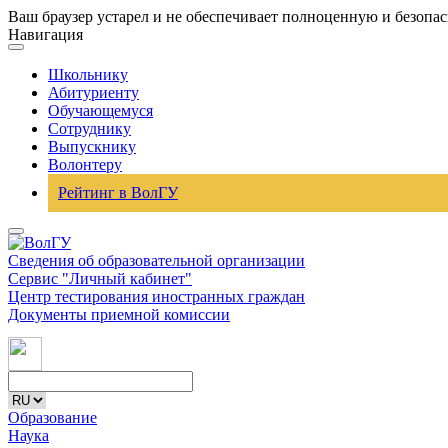
Ваш браузер устарел и не обеспечивает полноценную и безопа
Навигация
Школьнику
Абитуриенту
Обучающемуся
Сотруднику
Выпускнику
Волонтеру
Рейтинг в ВолГУ
Сведения об образовательной организации
Сервис "Личный кабинет"
Центр тестирования иностранных граждан
Документы приемной комиссии
Образование
Наука