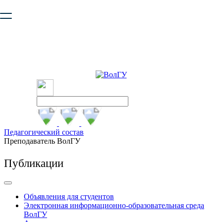
Ваш браузер устарел и не обеспечивает полноценную и
безопасную работу с сайтом. Пожалуйста
обновите браузер
,
чтобы улучшить взаимодействие с сайтом.
Педагогический состав
Преподаватель ВолГУ
Публикации
Объявления для студентов
Электронная информационно-образовательная среда
ВолГУ