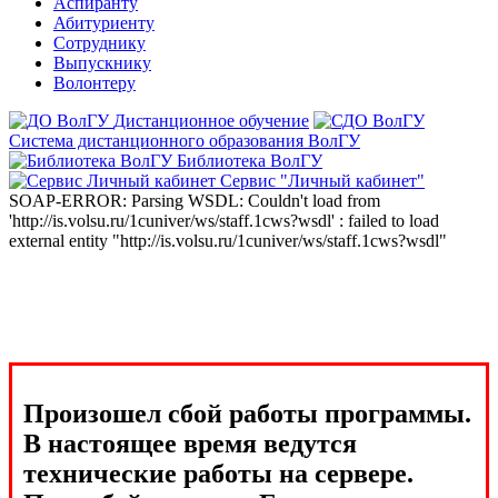
Аспиранту
Абитуриенту
Сотруднику
Выпускнику
Волонтеру
Дистанционное обучение
Система дистанционного образования ВолГУ
Библиотека ВолГУ
Сервис "Личный кабинет"
SOAP-ERROR: Parsing WSDL: Couldn't load from
'http://is.volsu.ru/1cuniver/ws/staff.1cws?wsdl' : failed to load
external entity "http://is.volsu.ru/1cuniver/ws/staff.1cws?wsdl"
Произошел сбой работы программы.
В настоящее время ведутся
технические работы на сервере.