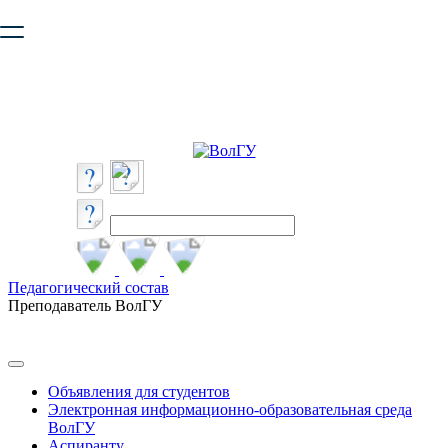
Ваш браузер устарел и не обеспечивает полноценную и
безопасную работу с сайтом. Пожалуйста
обновите браузер
,
чтобы улучшить взаимодействие с сайтом.
Педагогический состав
Преподаватель ВолГУ
Объявления для студентов
Электронная информационно-образовательная среда
ВолГУ
Аспиранту