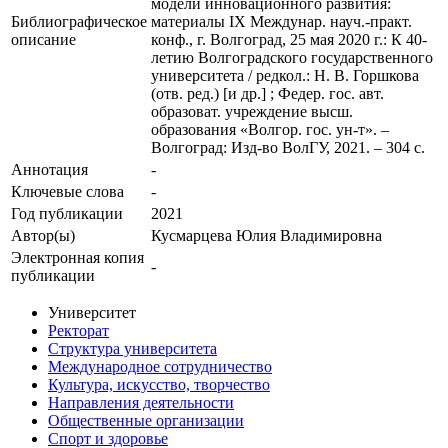
модели инновационного развития:
Библиографическое
материалы IX Междунар. науч.-практ.
описание
конф., г. Волгоград, 25 мая 2020 г.: К 40-
летию Волгоградского государственного
университета / редкол.: Н. В. Горшкова
(отв. ред.) [и др.] ; Федер. гос. авт.
образоват. учреждение высш.
образования «Волгор. гос. ун-т». –
Волгоград: Изд-во ВолГУ, 2021. – 304 с.
Аннотация
-
Ключевые cлова
-
Год публикации
2021
Автор(ы)
Кусмарцева Юлия Владимировна
Электронная копия
-
публикации
Университет
Ректорат
Структура университета
Международное сотрудничество
Культура, искусство, творчество
Направления деятельности
Общественные организации
Спорт и здоровье