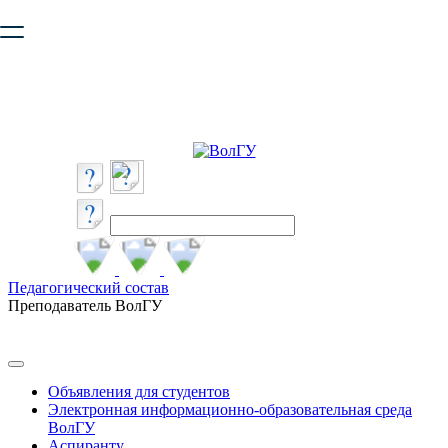
Ваш браузер устарел и не обеспечивает полноценную и
безопасную работу с сайтом. Пожалуйста
обновите браузер
,
чтобы улучшить взаимодействие с сайтом.
Педагогический состав
Преподаватель ВолГУ
Объявления для студентов
Электронная информационно-образовательная среда
ВолГУ
Аспиранту