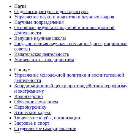
Наука
Отдел аспирантуры и докторантуры
Управление науки и подготовки научных кадров
Научные подразделения
Основные результаты научной и инновационной
деятельности
Ведущие научные школы
Государственная научная аттестация (диссертационные
советы)
Издательская деятельность
Университет – предприятиям
Социум
Управление молодежной политики и воспитательной
деятельности
Координационный центр противодействия терроризму
и экстремизму
Волонтерство
Обучение служением
Первокурснику
Этический кодекс
Творческие клубы, организации
Здоровье и спорт
Студенческое самоуправление