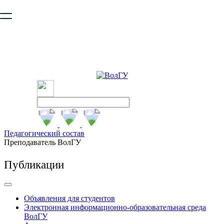
Ваш браузер устарел и не обеспечивает полноценную и
безопасную работу с сайтом. Пожалуйста
обновите браузер
,
чтобы улучшить взаимодействие с сайтом.
Педагогический состав
Преподаватель ВолГУ
Публикации
Объявления для студентов
Электронная информационно-образовательная среда
ВолГУ