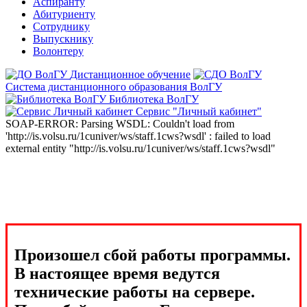
Аспиранту
Абитуриенту
Сотруднику
Выпускнику
Волонтеру
Дистанционное обучение
Система дистанционного образования ВолГУ
Библиотека ВолГУ
Сервис "Личный кабинет"
SOAP-ERROR: Parsing WSDL: Couldn't load from
'http://is.volsu.ru/1cuniver/ws/staff.1cws?wsdl' : failed to load
external entity "http://is.volsu.ru/1cuniver/ws/staff.1cws?wsdl"
Произошел сбой работы программы.
В настоящее время ведутся
технические работы на сервере.