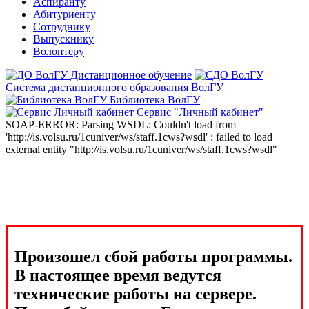
Аспиранту
Абитуриенту
Сотруднику
Выпускнику
Волонтеру
Дистанционное обучение
Система дистанционного образования ВолГУ
Библиотека ВолГУ
Сервис "Личный кабинет"
SOAP-ERROR: Parsing WSDL: Couldn't load from
'http://is.volsu.ru/1cuniver/ws/staff.1cws?wsdl' : failed to load
external entity "http://is.volsu.ru/1cuniver/ws/staff.1cws?wsdl"
Произошел сбой работы программы.
В настоящее время ведутся
технические работы на сервере.