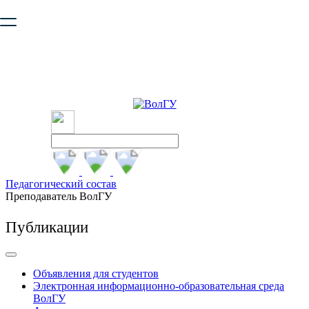
Ваш браузер устарел и не обеспечивает полноценную и
безопасную работу с сайтом. Пожалуйста
обновите браузер
,
чтобы улучшить взаимодействие с сайтом.
Педагогический состав
Преподаватель ВолГУ
Публикации
Объявления для студентов
Электронная информационно-образовательная среда
ВолГУ