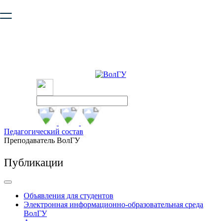
Ваш браузер устарел и не обеспечивает полноценную и
безопасную работу с сайтом. Пожалуйста
обновите браузер
,
чтобы улучшить взаимодействие с сайтом.
Педагогический состав
Преподаватель ВолГУ
Публикации
Объявления для студентов
Электронная информационно-образовательная среда
ВолГУ