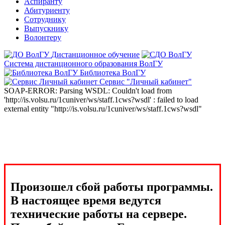
Аспиранту
Абитуриенту
Сотруднику
Выпускнику
Волонтеру
Дистанционное обучение
Система дистанционного образования ВолГУ
Библиотека ВолГУ
Сервис "Личный кабинет"
SOAP-ERROR: Parsing WSDL: Couldn't load from
'http://is.volsu.ru/1cuniver/ws/staff.1cws?wsdl' : failed to load
external entity "http://is.volsu.ru/1cuniver/ws/staff.1cws?wsdl"
Произошел сбой работы программы.
В настоящее время ведутся
технические работы на сервере.