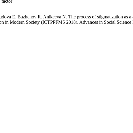
 factor
padova E. Bazhenov R. Anikeeva N. The process of stigmatization as a d
tion in Modern Society (ICTPPFMS 2018). Advances in Social Science 