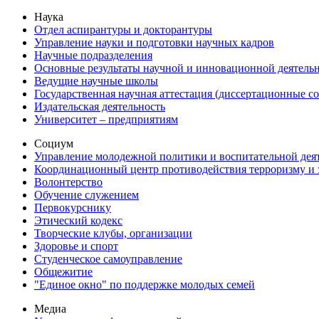
Наука
Отдел аспирантуры и докторантуры
Управление науки и подготовки научных кадров
Научные подразделения
Основные результаты научной и инновационной деятель
Ведущие научные школы
Государственная научная аттестация (диссертационные с
Издательская деятельность
Университет – предприятиям
Социум
Управление молодежной политики и воспитательной дея
Координационный центр противодействия терроризму и 
Волонтерство
Обучение служением
Первокурснику
Этический кодекс
Творческие клубы, организации
Здоровье и спорт
Студенческое самоуправление
Общежитие
"Единое окно" по поддержке молодых семей
Медиа