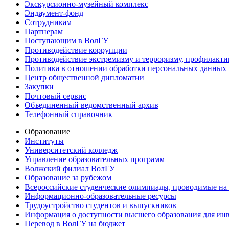
Экскурсионно-музейный комплекс
Эндаумент-фонд
Сотрудникам
Партнерам
Поступающим в ВолГУ
Противодействие коррупции
Противодействие экстремизму и терроризму, профилакти
Политика в отношении обработки персональных данных
Центр общественной дипломатии
Закупки
Почтовый сервис
Объединенный ведомственный архив
Телефонный справочник
Образование
Институты
Университетский колледж
Управление образовательных программ
Волжский филиал ВолГУ
Образование за рубежом
Всероссийские студенческие олимпиады, проводимые на
Информационно-образовательные ресурсы
Трудоустройство студентов и выпускников
Информация о доступности высшего образования для ин
Перевод в ВолГУ на бюджет