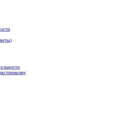
ности
оветы)
тельности
экстремизму