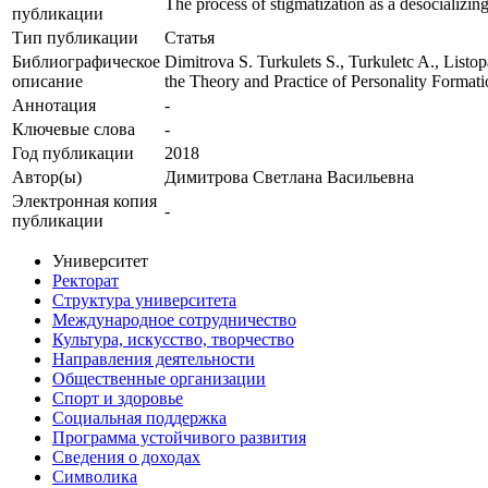
The process of stigmatization as a desocializing
публикации
Тип публикации
Статья
Библиографическое
Dimitrova S. Turkulets S., Turkuletc A., Listo
описание
the Theory and Practice of Personality Forma
Аннотация
-
Ключевые cлова
-
Год публикации
2018
Автор(ы)
Димитрова Светлана Васильевна
Электронная копия
-
публикации
Университет
Ректорат
Структура университета
Международное сотрудничество
Культура, искусство, творчество
Направления деятельности
Общественные организации
Спорт и здоровье
Социальная поддержка
Программа устойчивого развития
Сведения о доходах
Символика