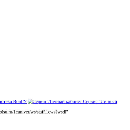
иотека ВолГУ
Сервис "Личный
volsu.ru/1cuniver/ws/staff.1cws?wsdl"