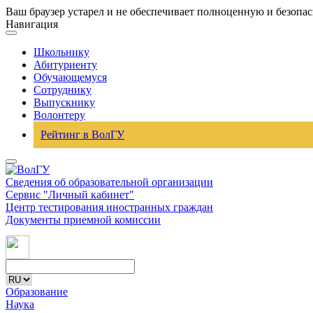
Ваш браузер устарел и не обеспечивает полноценную и безопа
Навигация
Школьнику
Абитуриенту
Обучающемуся
Сотруднику
Выпускнику
Волонтеру
Рейтинг в ВолГУ
Сведения об образовательной организации
Сервис "Личный кабинет"
Центр тестирования иностранных граждан
Документы приемной комиссии
Образование
Наука