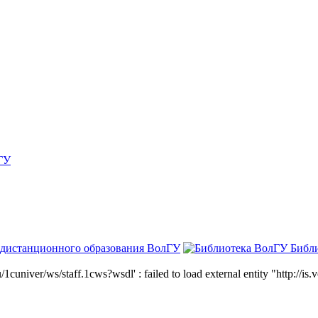
ГУ
 дистанционного образования ВолГУ
Библ
niver/ws/staff.1cws?wsdl' : failed to load external entity "http://is.