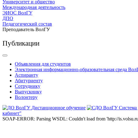
Университет и общество
Международная деятельность
ЭИОС ВолГУ
ДПО
Педагогический состав
Преподаватель ВолГУ
Публикации
Объявления для студентов
Электронная информационно-образовательная среда Вол
Аспиранту
Абитуриенту
Сотруднику
Выпускнику
Волонтеру
Дистанционное обучение
Система
кабинет"
SOAP-ERROR: Parsing WSDL: Couldn't load from 'http://is.volsu.ru/1cu