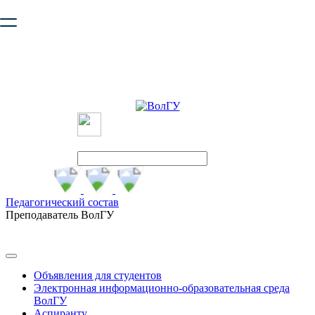
Ваш браузер устарел и не обеспечивает полноценную и
безопасную работу с сайтом. Пожалуйста
обновите браузер
,
чтобы улучшить взаимодействие с сайтом.
Педагогический состав
Преподаватель ВолГУ
Объявления для студентов
Электронная информационно-образовательная среда
ВолГУ
Аспиранту