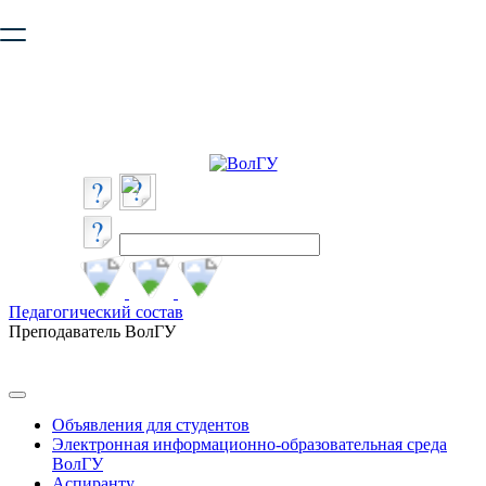
Ваш браузер устарел и не обеспечивает полноценную и
безопасную работу с сайтом. Пожалуйста
обновите браузер
,
чтобы улучшить взаимодействие с сайтом.
Педагогический состав
Преподаватель ВолГУ
Объявления для студентов
Электронная информационно-образовательная среда
ВолГУ
Аспиранту