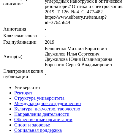
углеродных нанотрубок в оптическом
описание
резонаторе // Оптика и спектроскопия.
2019. Т. 126. № 4. С. 477-482.
https://www.elibrary.ru/item.asp?
id=37645649
Аннотация
-
Ключевые cлова
-
Год публикации
2019
Белоненко Михаил Борисович
Двужилов Илья Сергеевич
Автор(ы)
Двужилова Юлия Владимировна
Борознин Сергей Владимирович
Электронная копия
-
публикации
Университет
Ректорат
Структура университета
Международное сотрудничество
Культура, искусство, творчество
Направления деятельности
Общественные организации
Спорт и здоровье
Социальная поддержка