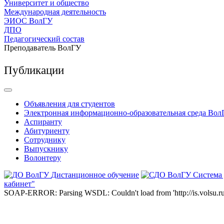
Университет и общество
Международная деятельность
ЭИОС ВолГУ
ДПО
Педагогический состав
Преподаватель ВолГУ
Публикации
Объявления для студентов
Электронная информационно-образовательная среда Вол
Аспиранту
Абитуриенту
Сотруднику
Выпускнику
Волонтеру
Дистанционное обучение
Система
кабинет"
SOAP-ERROR: Parsing WSDL: Couldn't load from 'http://is.volsu.ru/1cu