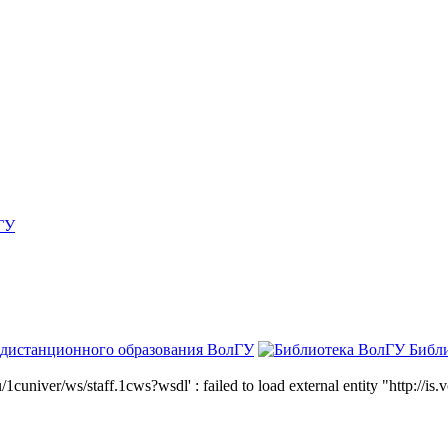
ГУ
 дистанционного образования ВолГУ
Библ
niver/ws/staff.1cws?wsdl' : failed to load external entity "http://is.