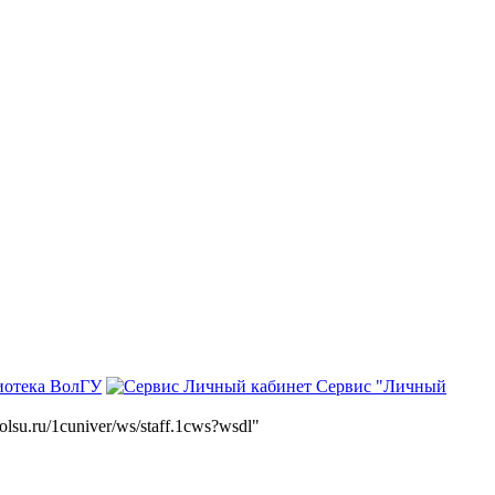
иотека ВолГУ
Сервис "Личный
volsu.ru/1cuniver/ws/staff.1cws?wsdl"