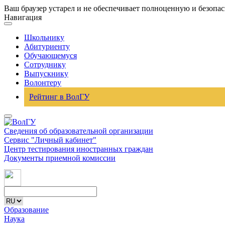
Ваш браузер устарел и не обеспечивает полноценную и безопа
Навигация
Школьнику
Абитуриенту
Обучающемуся
Сотруднику
Выпускнику
Волонтеру
Рейтинг в ВолГУ
Сведения об образовательной организации
Сервис "Личный кабинет"
Центр тестирования иностранных граждан
Документы приемной комиссии
Образование
Наука