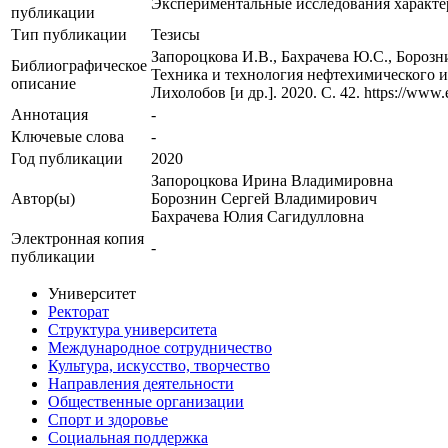
Экспериментальные исследования характе
публикации
Тип публикации
Тезисы
Запороцкова И.В., Бахрачева Ю.С., Бороз
Библиографическое
Техника и технология нефтехимического и
описание
Лихолобов [и др.]. 2020. С. 42. https://www.
Аннотация
-
Ключевые cлова
-
Год публикации
2020
Запороцкова Ирина Владимировна
Автор(ы)
Борознин Сергей Владимирович
Бахрачева Юлия Сагидулловна
Электронная копия
-
публикации
Университет
Ректорат
Структура университета
Международное сотрудничество
Культура, искусство, творчество
Направления деятельности
Общественные организации
Спорт и здоровье
Социальная поддержка