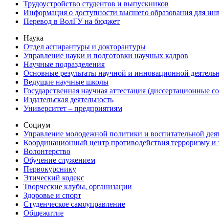
Трудоустройство студентов и выпускников
Информация о доступности высшего образования для ин
Перевод в ВолГУ на бюджет
Наука
Отдел аспирантуры и докторантуры
Управление науки и подготовки научных кадров
Научные подразделения
Основные результаты научной и инновационной деятель
Ведущие научные школы
Государственная научная аттестация (диссертационные с
Издательская деятельность
Университет – предприятиям
Социум
Управление молодежной политики и воспитательной дея
Координационный центр противодействия терроризму и 
Волонтерство
Обучение служением
Первокурснику
Этический кодекс
Творческие клубы, организации
Здоровье и спорт
Студенческое самоуправление
Общежитие