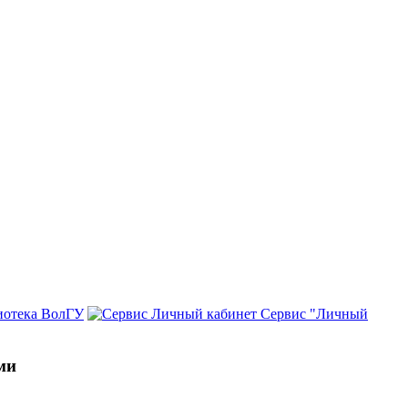
иотека ВолГУ
Сервис "Личный
ми