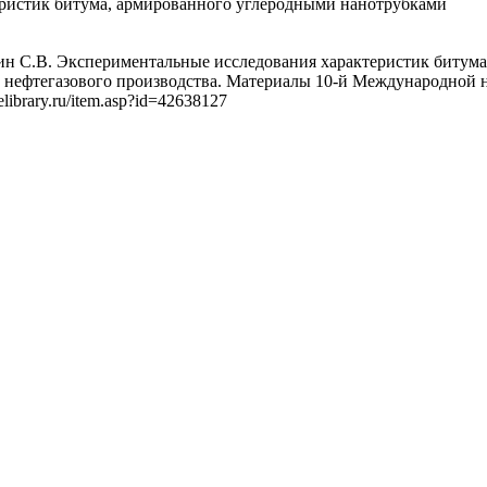
ристик битума, армированного углеродными нанотрубками
нин С.В. Экспериментальные исследования характеристик битума
 нефтегазового производства. Материалы 10-й Международной н
elibrary.ru/item.asp?id=42638127