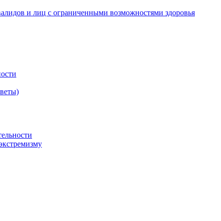
валидов и лиц с ограниченными возможностями здоровья
ности
оветы)
тельности
экстремизму