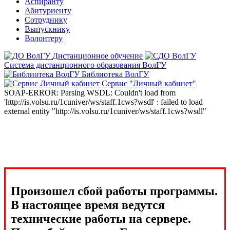
Аспиранту
Абитуриенту
Сотруднику
Выпускнику
Волонтеру
Дистанционное обучение
Система дистанционного образования ВолГУ
Библиотека ВолГУ
Сервис "Личный кабинет"
SOAP-ERROR: Parsing WSDL: Couldn't load from
'http://is.volsu.ru/1cuniver/ws/staff.1cws?wsdl' : failed to load
external entity "http://is.volsu.ru/1cuniver/ws/staff.1cws?wsdl"
Произошел сбой работы программы.
В настоящее время ведутся
технические работы на сервере.