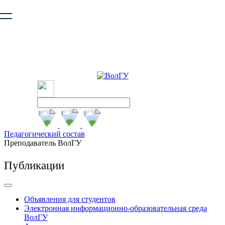
Ваш браузер устарел и не обеспечивает полноценную и
безопасную работу с сайтом. Пожалуйста
обновите браузер
,
чтобы улучшить взаимодействие с сайтом.
Педагогический состав
Преподаватель ВолГУ
Публикации
Объявления для студентов
Электронная информационно-образовательная среда
ВолГУ