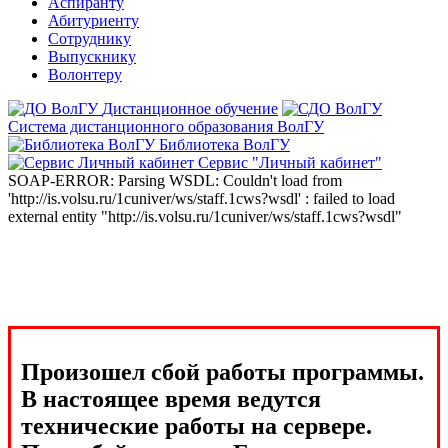
Аспиранту
Абитуриенту
Сотруднику
Выпускнику
Волонтеру
Дистанционное обучение
Система дистанционного образования ВолГУ
Библиотека ВолГУ
Сервис "Личный кабинет"
SOAP-ERROR: Parsing WSDL: Couldn't load from
'http://is.volsu.ru/1cuniver/ws/staff.1cws?wsdl' : failed to load
external entity "http://is.volsu.ru/1cuniver/ws/staff.1cws?wsdl"
Произошел сбой работы программы.
В настоящее время ведутся
технические работы на сервере.