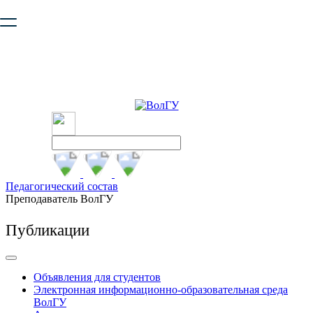
Ваш браузер устарел и не обеспечивает полноценную и
безопасную работу с сайтом. Пожалуйста
обновите браузер
,
чтобы улучшить взаимодействие с сайтом.
Педагогический состав
Преподаватель ВолГУ
Публикации
Объявления для студентов
Электронная информационно-образовательная среда
ВолГУ