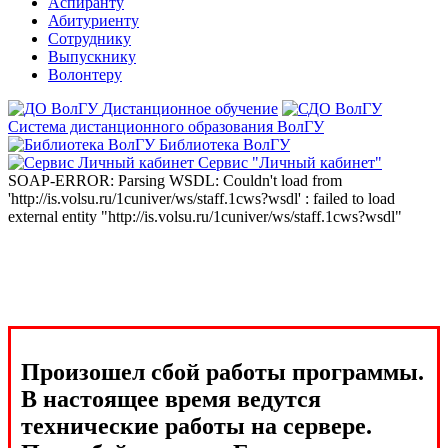
Аспиранту
Абитуриенту
Сотруднику
Выпускнику
Волонтеру
Дистанционное обучение
Система дистанционного образования ВолГУ
Библиотека ВолГУ
Сервис "Личный кабинет"
SOAP-ERROR: Parsing WSDL: Couldn't load from
'http://is.volsu.ru/1cuniver/ws/staff.1cws?wsdl' : failed to load
external entity "http://is.volsu.ru/1cuniver/ws/staff.1cws?wsdl"
Произошел сбой работы программы.
В настоящее время ведутся
технические работы на сервере.