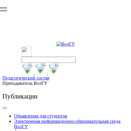
Ваш браузер устарел и не обеспечивает полноценную и
безопасную работу с сайтом. Пожалуйста
обновите браузер
,
чтобы улучшить взаимодействие с сайтом.
Педагогический состав
Преподаватель ВолГУ
Публикации
Объявления для студентов
Электронная информационно-образовательная среда
ВолГУ