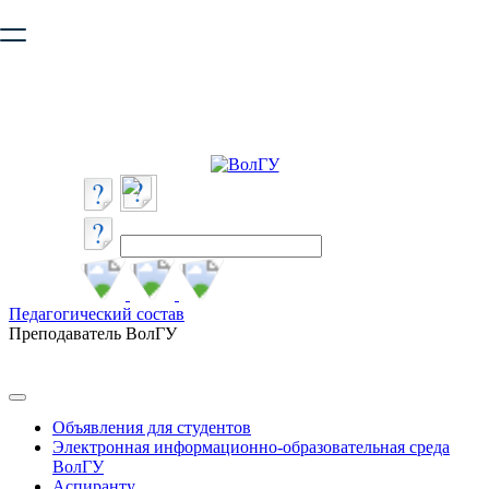
Ваш браузер устарел и не обеспечивает полноценную и
безопасную работу с сайтом. Пожалуйста
обновите браузер
,
чтобы улучшить взаимодействие с сайтом.
Педагогический состав
Преподаватель ВолГУ
Объявления для студентов
Электронная информационно-образовательная среда
ВолГУ
Аспиранту