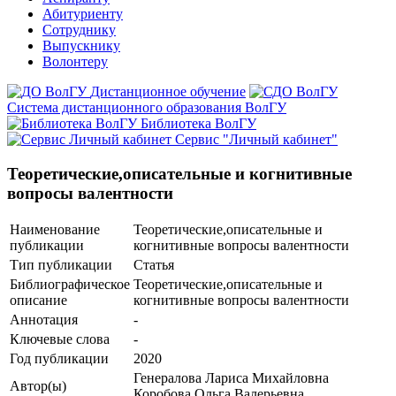
Абитуриенту
Сотруднику
Выпускнику
Волонтеру
Дистанционное обучение
Система дистанционного образования ВолГУ
Библиотека ВолГУ
Сервис "Личный кабинет"
Теоретические,описательные и когнитивные
вопросы валентности
Наименование
Теоретические,описательные и
публикации
когнитивные вопросы валентности
Тип публикации
Статья
Библиографическое
Теоретические,описательные и
описание
когнитивные вопросы валентности
Аннотация
-
Ключевые cлова
-
Год публикации
2020
Генералова Лариса Михайловна
Автор(ы)
Коробова Ольга Валерьевна