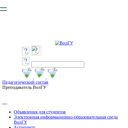
Ваш браузер устарел и не обеспечивает полноценную и
безопасную работу с сайтом. Пожалуйста
обновите браузер
,
чтобы улучшить взаимодействие с сайтом.
Педагогический состав
Преподаватель ВолГУ
Объявления для студентов
Электронная информационно-образовательная среда
ВолГУ
Аспиранту