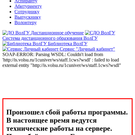
Аспиранту
Абитуриенту
Сотруднику
Выпускнику
Волонтеру
Дистанционное обучение
Система дистанционного образования ВолГУ
Библиотека ВолГУ
Сервис "Личный кабинет"
SOAP-ERROR: Parsing WSDL: Couldn't load from
'http://is.volsu.ru/1cuniver/ws/staff.1cws?wsdl' : failed to load
external entity "http://is.volsu.ru/1cuniver/ws/staff.1cws?wsdl"
Произошел сбой работы программы.
В настоящее время ведутся
технические работы на сервере.