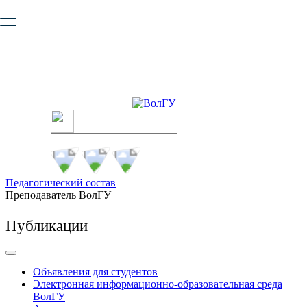
Ваш браузер устарел и не обеспечивает полноценную и
безопасную работу с сайтом. Пожалуйста
обновите браузер
,
чтобы улучшить взаимодействие с сайтом.
Педагогический состав
Преподаватель ВолГУ
Публикации
Объявления для студентов
Электронная информационно-образовательная среда
ВолГУ