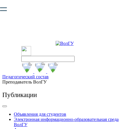
Ваш браузер устарел и не обеспечивает полноценную и
безопасную работу с сайтом. Пожалуйста
обновите браузер
,
чтобы улучшить взаимодействие с сайтом.
Педагогический состав
Преподаватель ВолГУ
Публикации
Объявления для студентов
Электронная информационно-образовательная среда
ВолГУ