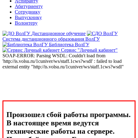
Аспиранту
Абитуриенту
Сотруднику
Выпускнику
Волонтеру
Дистанционное обучение
Система дистанционного образования ВолГУ
Библиотека ВолГУ
Сервис "Личный кабинет"
SOAP-ERROR: Parsing WSDL: Couldn't load from
'http://is.volsu.ru/1cuniver/ws/staff.1cws?wsdl' : failed to load
external entity "http://is.volsu.ru/1cuniver/ws/staff.1cws?wsdl"
Произошел сбой работы программы.
В настоящее время ведутся
технические работы на сервере.