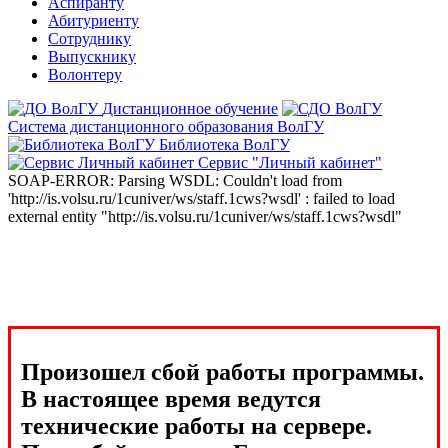
Аспиранту
Абитуриенту
Сотруднику
Выпускнику
Волонтеру
Дистанционное обучение
Система дистанционного образования ВолГУ
Библиотека ВолГУ
Сервис "Личный кабинет"
SOAP-ERROR: Parsing WSDL: Couldn't load from
'http://is.volsu.ru/1cuniver/ws/staff.1cws?wsdl' : failed to load
external entity "http://is.volsu.ru/1cuniver/ws/staff.1cws?wsdl"
Произошел сбой работы программы.
В настоящее время ведутся
технические работы на сервере.