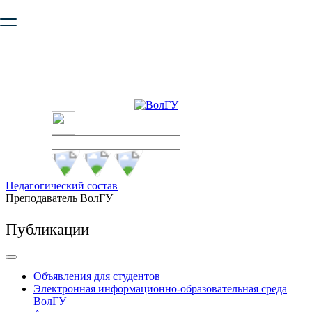
Ваш браузер устарел и не обеспечивает полноценную и
безопасную работу с сайтом. Пожалуйста
обновите браузер
,
чтобы улучшить взаимодействие с сайтом.
Педагогический состав
Преподаватель ВолГУ
Публикации
Объявления для студентов
Электронная информационно-образовательная среда
ВолГУ