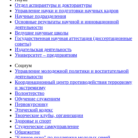
Отдел аспирантуры и докторантуры
Управление науки и подготовки научных кадров
Научные подразделения
Основные результаты научной и инновационной
деятельности
Ведущие научные школы
Государственная научная аттестация (диссертационные
советы)
Издательская деятельность
Университет – предприятиям
Социум
Управление молодежной политики и воспитательной
деятельности
Координационный центр противодействия терроризму
и экстремизму
Волонтерство
Обучение служением
Первокурснику
Этический кодекс
Творческие клубы, организации
Здоровье и спорт
Студенческое самоуправление
Общежитие
"Единое окно" по поддержке молодых семей