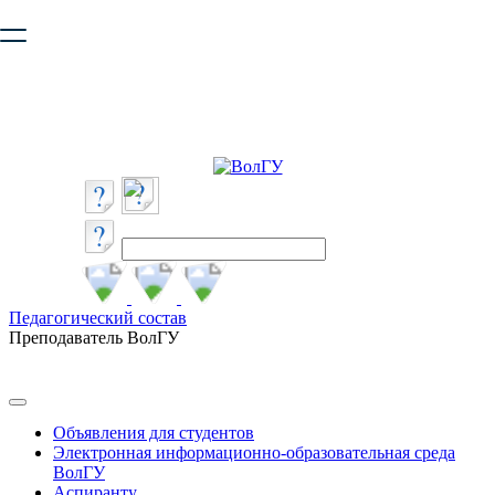
Ваш браузер устарел и не обеспечивает полноценную и
безопасную работу с сайтом. Пожалуйста
обновите браузер
,
чтобы улучшить взаимодействие с сайтом.
Педагогический состав
Преподаватель ВолГУ
Объявления для студентов
Электронная информационно-образовательная среда
ВолГУ
Аспиранту