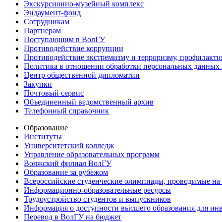
Экскурсионно-музейный комплекс
Эндаумент-фонд
Сотрудникам
Партнерам
Поступающим в ВолГУ
Противодействие коррупции
Противодействие экстремизму и терроризму, профилакти
Политика в отношении обработки персональных данных
Центр общественной дипломатии
Закупки
Почтовый сервис
Объединенный ведомственный архив
Телефонный справочник
Образование
Институты
Университетский колледж
Управление образовательных программ
Волжский филиал ВолГУ
Образование за рубежом
Всероссийские студенческие олимпиады, проводимые на
Информационно-образовательные ресурсы
Трудоустройство студентов и выпускников
Информация о доступности высшего образования для ин
Перевод в ВолГУ на бюджет