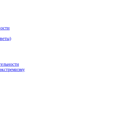
ности
оветы)
тельности
экстремизму