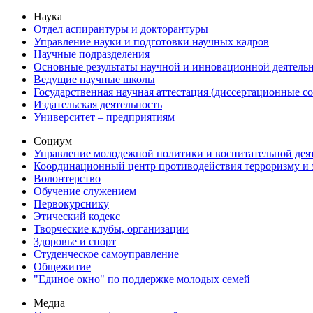
Наука
Отдел аспирантуры и докторантуры
Управление науки и подготовки научных кадров
Научные подразделения
Основные результаты научной и инновационной деятель
Ведущие научные школы
Государственная научная аттестация (диссертационные с
Издательская деятельность
Университет – предприятиям
Социум
Управление молодежной политики и воспитательной дея
Координационный центр противодействия терроризму и 
Волонтерство
Обучение служением
Первокурснику
Этический кодекс
Творческие клубы, организации
Здоровье и спорт
Студенческое самоуправление
Общежитие
"Единое окно" по поддержке молодых семей
Медиа