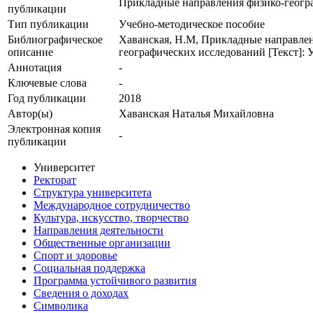
Прикладные направления физико-геогр
публикации
Тип публикации
Учебно-методическое пособие
Библиографическое
Хаванская, Н.М, Прикладные направлен
описание
географических исследований [Текст]: Уч
Аннотация
-
Ключевые cлова
-
Год публикации
2018
Автор(ы)
Хаванская Наталья Михайловна
Электронная копия
-
публикации
Университет
Ректорат
Структура университета
Международное сотрудничество
Культура, искусство, творчество
Направления деятельности
Общественные организации
Спорт и здоровье
Социальная поддержка
Программа устойчивого развития
Сведения о доходах
Символика