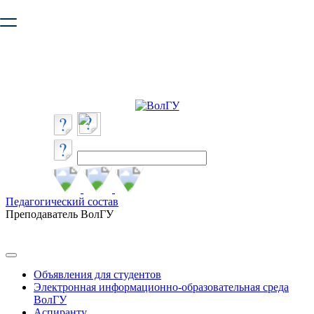
Ваш браузер устарел и не обеспечивает полноценную и
безопасную работу с сайтом. Пожалуйста
обновите браузер
,
чтобы улучшить взаимодействие с сайтом.
Педагогический состав
Преподаватель ВолГУ
Объявления для студентов
Электронная информационно-образовательная среда
ВолГУ
Аспиранту