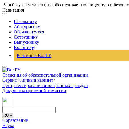
Ваш браузер устарел и не обеспечивает полноценную и безопа
Навигация
Школьнику
Абитуриенту
Обучающемуся
Сотруднику
Выпускнику
Волонтеру
Рейтинг в ВолГУ
Сведения об образовательной организации
Сервис "Личный кабинет"
Центр тестирования иностранных граждан
Документы приемной комиссии
Образование
Наука