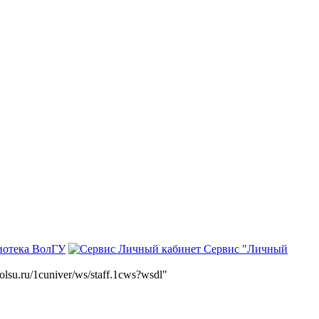
иотека ВолГУ
Сервис "Личный
volsu.ru/1cuniver/ws/staff.1cws?wsdl"