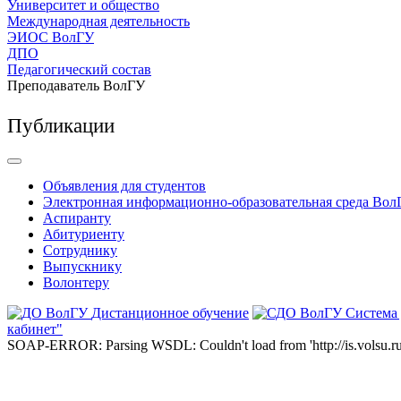
Университет и общество
Международная деятельность
ЭИОС ВолГУ
ДПО
Педагогический состав
Преподаватель ВолГУ
Публикации
Объявления для студентов
Электронная информационно-образовательная среда Вол
Аспиранту
Абитуриенту
Сотруднику
Выпускнику
Волонтеру
Дистанционное обучение
Система
кабинет"
SOAP-ERROR: Parsing WSDL: Couldn't load from 'http://is.volsu.ru/1cu