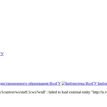
ГУ
 дистанционного образования ВолГУ
Библ
niver/ws/staff.1cws?wsdl' : failed to load external entity "http://is.