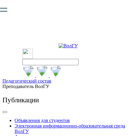
Ваш браузер устарел и не обеспечивает полноценную и
безопасную работу с сайтом. Пожалуйста
обновите браузер
,
чтобы улучшить взаимодействие с сайтом.
Педагогический состав
Преподаватель ВолГУ
Публикации
Объявления для студентов
Электронная информационно-образовательная среда
ВолГУ