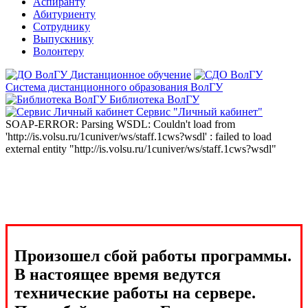
Аспиранту
Абитуриенту
Сотруднику
Выпускнику
Волонтеру
Дистанционное обучение
Система дистанционного образования ВолГУ
Библиотека ВолГУ
Сервис "Личный кабинет"
SOAP-ERROR: Parsing WSDL: Couldn't load from
'http://is.volsu.ru/1cuniver/ws/staff.1cws?wsdl' : failed to load
external entity "http://is.volsu.ru/1cuniver/ws/staff.1cws?wsdl"
Произошел сбой работы программы.
В настоящее время ведутся
технические работы на сервере.