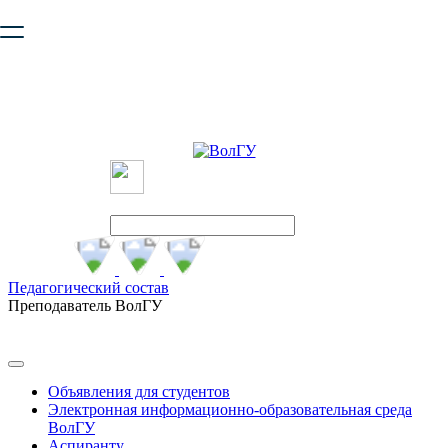
Ваш браузер устарел и не обеспечивает полноценную и
безопасную работу с сайтом. Пожалуйста
обновите браузер
,
чтобы улучшить взаимодействие с сайтом.
Педагогический состав
Преподаватель ВолГУ
Объявления для студентов
Электронная информационно-образовательная среда
ВолГУ
Аспиранту