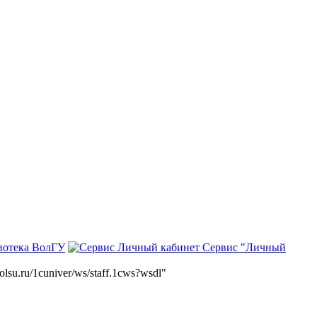
иотека ВолГУ
Сервис "Личный
volsu.ru/1cuniver/ws/staff.1cws?wsdl"