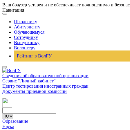
Ваш браузер устарел и не обеспечивает полноценную и безопа
Навигация
Школьнику
Абитуриенту
Обучающемуся
Сотруднику
Выпускнику
Волонтеру
Рейтинг в ВолГУ
Сведения об образовательной организации
Сервис "Личный кабинет"
Центр тестирования иностранных граждан
Документы приемной комиссии
Образование
Наука