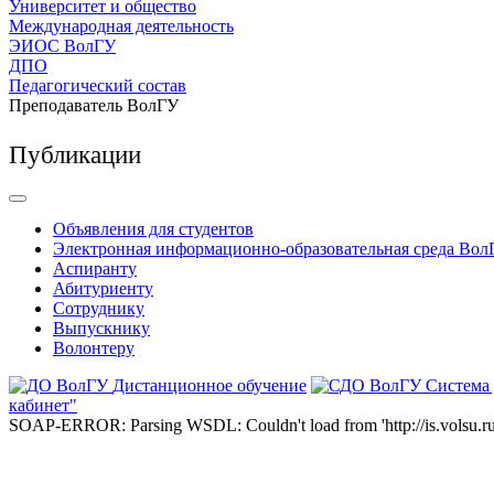
Университет и общество
Международная деятельность
ЭИОС ВолГУ
ДПО
Педагогический состав
Преподаватель ВолГУ
Публикации
Объявления для студентов
Электронная информационно-образовательная среда Вол
Аспиранту
Абитуриенту
Сотруднику
Выпускнику
Волонтеру
Дистанционное обучение
Система
кабинет"
SOAP-ERROR: Parsing WSDL: Couldn't load from 'http://is.volsu.ru/1cu