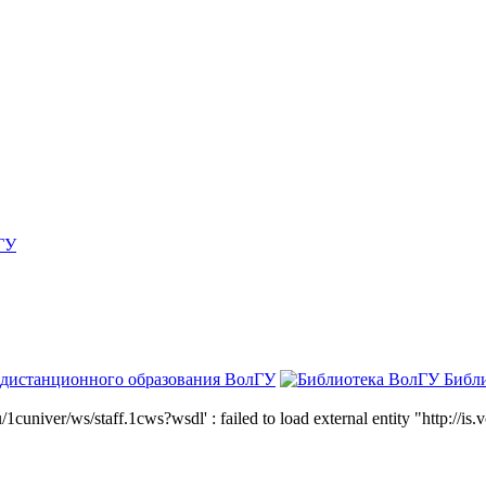
ГУ
 дистанционного образования ВолГУ
Библ
niver/ws/staff.1cws?wsdl' : failed to load external entity "http://is.