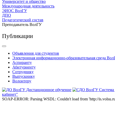
Университет и общество
Международная деятельность
ЭИОС ВолГУ
ДПО
Педагогический состав
Преподаватель ВолГУ
Публикации
Объявления для студентов
Электронная информационно-образовательная среда Вол
Аспиранту
Абитуриенту
Сотруднику
Выпускнику
Волонтеру
Дистанционное обучение
Система
кабинет"
SOAP-ERROR: Parsing WSDL: Couldn't load from 'http://is.volsu.ru/1cu