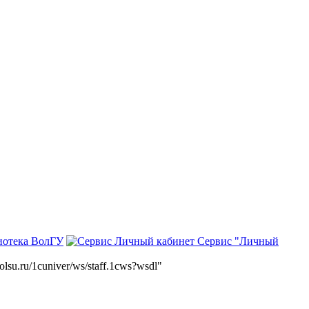
иотека ВолГУ
Сервис "Личный
volsu.ru/1cuniver/ws/staff.1cws?wsdl"