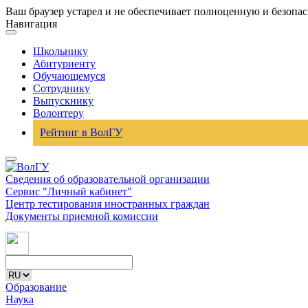
Ваш браузер устарел и не обеспечивает полноценную и безопа
Навигация
Школьнику
Абитуриенту
Обучающемуся
Сотруднику
Выпускнику
Волонтеру
Рейтинг в ВолГУ
Сведения об образовательной организации
Сервис "Личный кабинет"
Центр тестирования иностранных граждан
Документы приемной комиссии
Образование
Наука