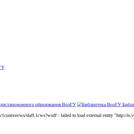
ГУ
 дистанционного образования ВолГУ
Библ
niver/ws/staff.1cws?wsdl' : failed to load external entity "http://is.