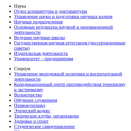
Наука
Отдел аспирантуры и докторантуры
Управление науки и подготовки научных кадров
Научные подразделения
Основные результаты научной и инновационной
деятельности
Ведущие научные школы
Государственная научная аттестация (диссертационные
советы)
Издательская деятельность
Университет – предприятиям
Социум
Управление молодежной политики и воспитательной
деятельности
Координационный центр противодействия терроризму
и экстремизму
Волонтерство
Обучение служением
Первокурснику
Этический кодекс
Творческие клубы, организации
Здоровье и спорт
Студенческое самоуправление