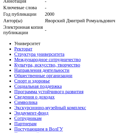
Аннотация
-
Ключевые cлова
-
Год публикации
2000
Автор(ы)
Яворский Дмитрий Ромуальдович
Электронная копия
-
публикации
Университет
Ректорат
Структура университета
Международное сотрудничество
Культура, искусство, творчество
Направления деятельности
Общественные организации
Спорт и здоровье
Социальная поддержка
Программа устойчивого развития
Сведения о доходах
Символика
Экскурсионно-музейный комплекс
Эндаумент-фонд
Сотрудникам
Партнерам
Поступающим в ВолГУ