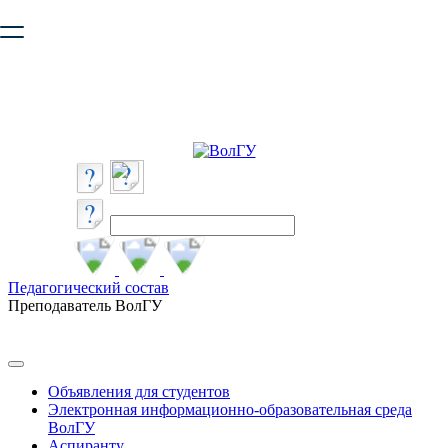
Ваш браузер устарел и не обеспечивает полноценную и
безопасную работу с сайтом. Пожалуйста
обновите браузер
,
чтобы улучшить взаимодействие с сайтом.
Педагогический состав
Преподаватель ВолГУ
Объявления для студентов
Электронная информационно-образовательная среда
ВолГУ
Аспиранту