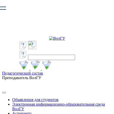
Ваш браузер устарел и не обеспечивает полноценную и
безопасную работу с сайтом. Пожалуйста
обновите браузер
,
чтобы улучшить взаимодействие с сайтом.
Педагогический состав
Преподаватель ВолГУ
Объявления для студентов
Электронная информационно-образовательная среда
ВолГУ
Аспиранту