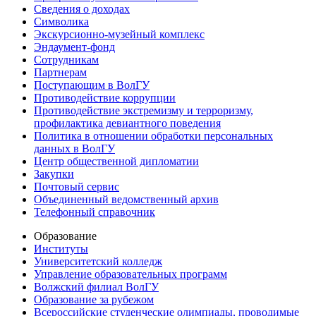
Сведения о доходах
Символика
Экскурсионно-музейный комплекс
Эндаумент-фонд
Сотрудникам
Партнерам
Поступающим в ВолГУ
Противодействие коррупции
Противодействие экстремизму и терроризму,
профилактика девиантного поведения
Политика в отношении обработки персональных
данных в ВолГУ
Центр общественной дипломатии
Закупки
Почтовый сервис
Объединенный ведомственный архив
Телефонный справочник
Образование
Институты
Университетский колледж
Управление образовательных программ
Волжский филиал ВолГУ
Образование за рубежом
Всероссийские студенческие олимпиады, проводимые