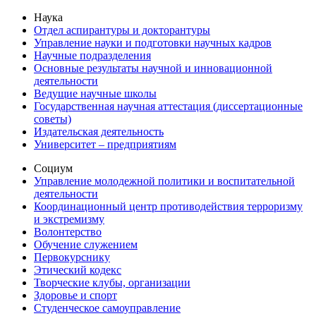
Наука
Отдел аспирантуры и докторантуры
Управление науки и подготовки научных кадров
Научные подразделения
Основные результаты научной и инновационной
деятельности
Ведущие научные школы
Государственная научная аттестация (диссертационные
советы)
Издательская деятельность
Университет – предприятиям
Социум
Управление молодежной политики и воспитательной
деятельности
Координационный центр противодействия терроризму
и экстремизму
Волонтерство
Обучение служением
Первокурснику
Этический кодекс
Творческие клубы, организации
Здоровье и спорт
Студенческое самоуправление