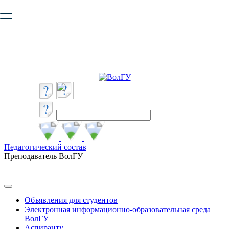
Ваш браузер устарел и не обеспечивает полноценную и
безопасную работу с сайтом. Пожалуйста
обновите браузер
,
чтобы улучшить взаимодействие с сайтом.
Педагогический состав
Преподаватель ВолГУ
Объявления для студентов
Электронная информационно-образовательная среда
ВолГУ
Аспиранту