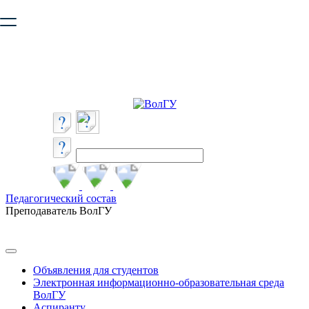
Ваш браузер устарел и не обеспечивает полноценную и
безопасную работу с сайтом. Пожалуйста
обновите браузер
,
чтобы улучшить взаимодействие с сайтом.
Педагогический состав
Преподаватель ВолГУ
Объявления для студентов
Электронная информационно-образовательная среда
ВолГУ
Аспиранту