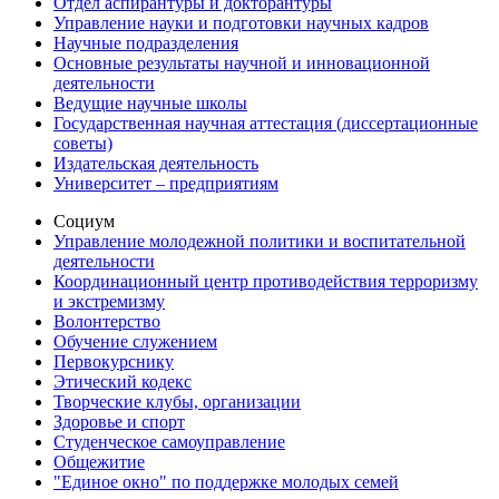
Отдел аспирантуры и докторантуры
Управление науки и подготовки научных кадров
Научные подразделения
Основные результаты научной и инновационной
деятельности
Ведущие научные школы
Государственная научная аттестация (диссертационные
советы)
Издательская деятельность
Университет – предприятиям
Социум
Управление молодежной политики и воспитательной
деятельности
Координационный центр противодействия терроризму
и экстремизму
Волонтерство
Обучение служением
Первокурснику
Этический кодекс
Творческие клубы, организации
Здоровье и спорт
Студенческое самоуправление
Общежитие
"Единое окно" по поддержке молодых семей