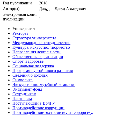
Год публикации
2018
Автор(ы)
Давудов Давуд Ахмедович
Электронная копия
-
публикации
Университет
Ректорат
Структура университета
Международное сотрудничество
Культура, искусство, творчество
Направления деятельности
Общественные организации
Спорт и здоровье
Социальная поддержка
Программа устойчивого развития
Сведения о доходах
Символика
Экскурсионно-музейный комплекс
Эндаумент-фонд
Сотрудникам
Партнерам
Поступающим в ВолГУ
Противодействие коррупции
Противодействие экстремизму и терроризму,