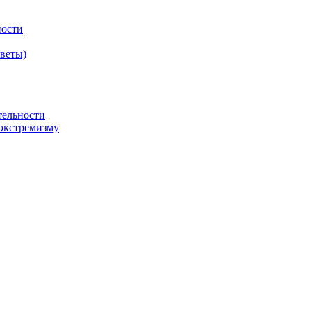
ности
оветы)
тельности
экстремизму