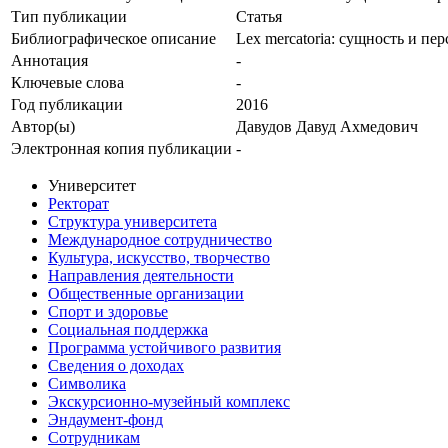
Тип публикации
Статья
Библиографическое описание
Lex mercatoria: сущность и пе
Аннотация
-
Ключевые cлова
-
Год публикации
2016
Автор(ы)
Давудов Давуд Ахмедович
Электронная копия публикации
-
Университет
Ректорат
Структура университета
Международное сотрудничество
Культура, искусство, творчество
Направления деятельности
Общественные организации
Спорт и здоровье
Социальная поддержка
Программа устойчивого развития
Сведения о доходах
Символика
Экскурсионно-музейный комплекс
Эндаумент-фонд
Сотрудникам