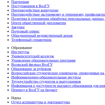
Партнерам
Поступающим в ВолГУ
Противодействие коррупции
Противодействие экстремизму и терроризму, профилакти
Политика в отношении обработки персональных данных
Центр общественной дипломатии
Закупки
Почтовый сервис
Объединенный ведомственный архив
Телефонный справочник
Образование
Институты
Университетский колледж
Управление образовательных программ
Волжский филиал ВолГУ
Образование за рубежом
Всероссийские студенческие олимпиады, проводимые на
Информационно-образовательные ресурсы
Трудоустройство студентов и выпускников
Информация о доступности высшего образования для ин
Перевод в ВолГУ на бюджет
Наука
Отдел аспирантуры и докторантуры