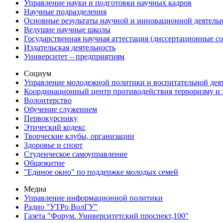
Управление науки и подготовки научных кадров
Научные подразделения
Основные результаты научной и инновационной деятель
Ведущие научные школы
Государственная научная аттестация (диссертационные с
Издательская деятельность
Университет – предприятиям
Социум
Управление молодежной политики и воспитательной дея
Координационный центр противодействия терроризму и 
Волонтерство
Обучение служением
Первокурснику
Этический кодекс
Творческие клубы, организации
Здоровье и спорт
Студенческое самоуправление
Общежитие
"Единое окно" по поддержке молодых семей
Медиа
Управление информационной политики
Радио "УТРо ВолГУ"
Газета "Форум. Университетский проспект,100"