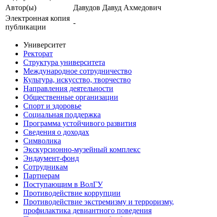
Автор(ы)
Давудов Давуд Ахмедович
Электронная копия
-
публикации
Университет
Ректорат
Структура университета
Международное сотрудничество
Культура, искусство, творчество
Направления деятельности
Общественные организации
Спорт и здоровье
Социальная поддержка
Программа устойчивого развития
Сведения о доходах
Символика
Экскурсионно-музейный комплекс
Эндаумент-фонд
Сотрудникам
Партнерам
Поступающим в ВолГУ
Противодействие коррупции
Противодействие экстремизму и терроризму,
профилактика девиантного поведения