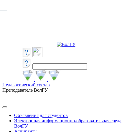
Ваш браузер устарел и не обеспечивает полноценную и
безопасную работу с сайтом. Пожалуйста
обновите браузер
,
чтобы улучшить взаимодействие с сайтом.
Педагогический состав
Преподаватель ВолГУ
Объявления для студентов
Электронная информационно-образовательная среда
ВолГУ
Аспиранту