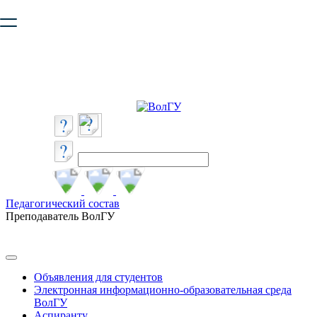
Ваш браузер устарел и не обеспечивает полноценную и
безопасную работу с сайтом. Пожалуйста
обновите браузер
,
чтобы улучшить взаимодействие с сайтом.
Педагогический состав
Преподаватель ВолГУ
Объявления для студентов
Электронная информационно-образовательная среда
ВолГУ
Аспиранту