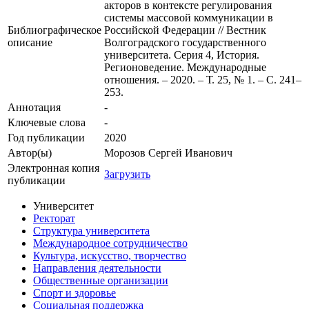
акторов в контексте регулирования
системы массовой коммуникации в
Библиографическое
Российской Федерации // Вестник
описание
Волгоградского государственного
университета. Серия 4, История.
Регионоведение. Международные
отношения. – 2020. – Т. 25, № 1. – С. 241–
253.
Аннотация
-
Ключевые cлова
-
Год публикации
2020
Автор(ы)
Морозов Сергей Иванович
Электронная копия
Загрузить
публикации
Университет
Ректорат
Структура университета
Международное сотрудничество
Культура, искусство, творчество
Направления деятельности
Общественные организации
Спорт и здоровье
Социальная поддержка